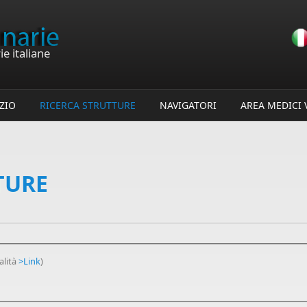
e italiane
IZIO
RICERCA STRUTTURE
NAVIGATORI
AREA MEDICI 
TURE
calità
>Link
)