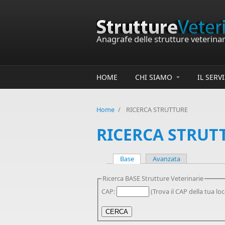
Salta al contenuto principale
Anagrafe delle strutture veterinari
HOME
CHI SIAMO
IL SERV
Home
/
RICERCA STRUTTURE
RICERCA STRUT
Base
Avanzata
Ricerca BASE Strutture Veterinarie
CAP:
(Trova il CAP della tua lo